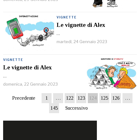
VIGNETTE
Le vignette di Alex
…
martedì, 24 Gennaio 2023
VIGNETTE
Le vignette di Alex
…
domenica, 22 Gennaio 2023
Precedente
1
…
122
123
124
125
126
…
145
Successivo