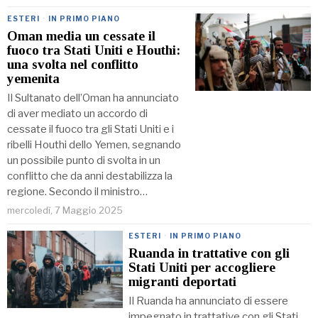
ESTERI
·
IN PRIMO PIANO
Oman media un cessate il
fuoco tra Stati Uniti e Houthi:
una svolta nel conflitto
yemenita
Il Sultanato dell’Oman ha annunciato
di aver mediato un accordo di
cessate il fuoco tra gli Stati Uniti e i
ribelli Houthi dello Yemen, segnando
un possibile punto di svolta in un
conflitto che da anni destabilizza la
regione. Secondo il ministro…
mercoledì, 7 Maggio 2025
ESTERI
·
IN PRIMO PIANO
Ruanda in trattative con gli
Stati Uniti per accogliere
migranti deportati
Il Ruanda ha annunciato di essere
impegnato in trattative con gli Stati