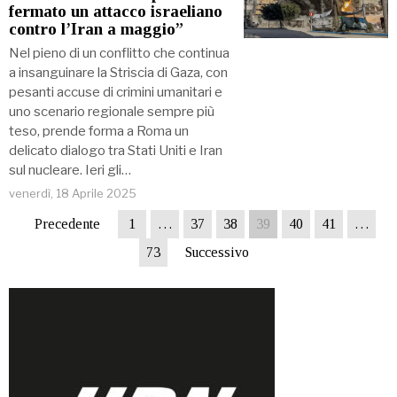
fermato un attacco israeliano
contro l’Iran a maggio”
Nel pieno di un conflitto che continua
a insanguinare la Striscia di Gaza, con
pesanti accuse di crimini umanitari e
uno scenario regionale sempre più
teso, prende forma a Roma un
delicato dialogo tra Stati Uniti e Iran
sul nucleare. Ieri gli…
venerdì, 18 Aprile 2025
Precedente
1
…
37
38
39
40
41
…
73
Successivo