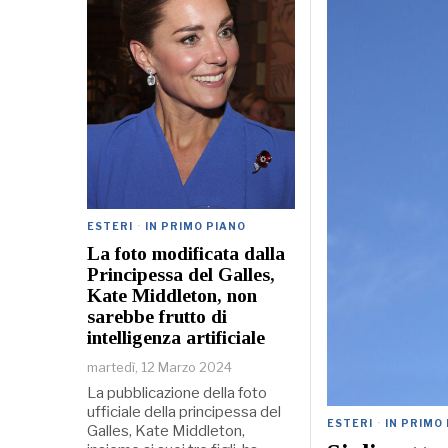
ESTERI
·
IN PRIMO PIANO
La foto modificata dalla
Principessa del Galles,
Kate Middleton, non
sarebbe frutto di
intelligenza artificiale
martedì, 12 Marzo 2024
La pubblicazione della foto
ufficiale della principessa del
ESTERI
·
IN PRIMO
Galles, Kate Middleton,