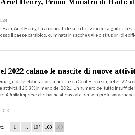
 Ariel Henry, Primo Ministro di Haiti: il
2024
i Haiti, Ariel Henry, ha annunciato le sue dimissioni in seguito all’esc
osso il paese caraibico, culminata in saccheggi e distruzioni di edifi
el 2022 calano le nascite di nuove attivi
merge dalle elaborazioni condotte da Confesercenti, nel 2022 so
attività, il 20,3% in meno del 2021. Un numero del tutto insufficie
re 43mila imprese che hanno abbassato per sempre la saracinesca
 2023
te
1
…
107
108
109