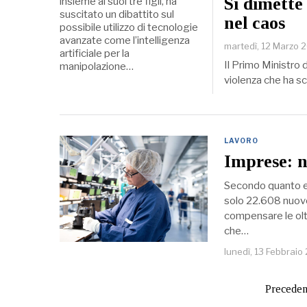
Si dimette
insieme ai suoi tre figli, ha
suscitato un dibattito sul
nel caos
possibile utilizzo di tecnologie
avanzate come l’intelligenza
martedì, 12 Marzo 
artificiale per la
Il Primo Ministro d
manipolazione…
violenza che ha sc
LAVORO
Imprese: n
Secondo quanto e
solo 22.608 nuove 
compensare le olt
che…
lunedì, 13 Febbraio
Preceden