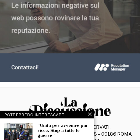
POTREBBERO INTERESSARTI
“Unità per avvenire più
©
2026
- TUTTI I DIRITTI RISERVATI.
ricco. Stop a tutte le
La Discussione S.r.l. – Piazza Capranica, 78 – 00186 ROMA
guerre”