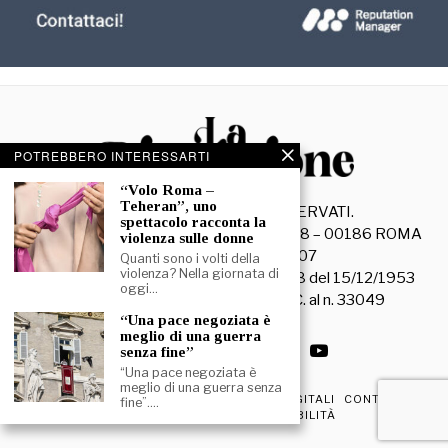
POTREBBERO INTERESSARTI
“Volo Roma –
Teheran”, uno
©
2026
- TUTTI I DIRITTI RISERVATI.
spettacolo racconta la
La Discussione S.r.l. – Piazza Capranica, 78 – 00186 ROMA
violenza sulle donne
C.F. e P. IVA 15045971007
Quanti sono i volti della
violenza? Nella giornata di
Registrazione Tribunale di Roma n. 3628 del 15/12/1953
oggi…
La società editrice è iscritta al R.O.C. al n. 33049
“Una pace negoziata è
meglio di una guerra
senza fine”
“Una pace negoziata è
meglio di una guerra senza
PRIVACY & COOKIE POLICY
EDIZIONI DIGITALI
CONTATTI
fine”.…
DICHIARAZIONE DI ACCESSIBILITÀ