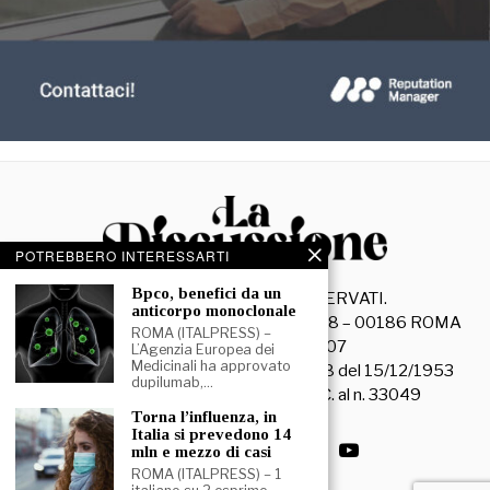
POTREBBERO INTERESSARTI
⁠⁠Bpco, benefici da un
©
2026
- TUTTI I DIRITTI RISERVATI.
anticorpo monoclonale
La Discussione S.r.l. – Piazza Capranica, 78 – 00186 ROMA
ROMA (ITALPRESS) –
C.F. e P. IVA 15045971007
L’Agenzia Europea dei
Medicinali ha approvato
Registrazione Tribunale di Roma n. 3628 del 15/12/1953
dupilumab,…
La società editrice è iscritta al R.O.C. al n. 33049
⁠Torna l’influenza, in
Italia si prevedono 14
mln e mezzo di casi
ROMA (ITALPRESS) – 1