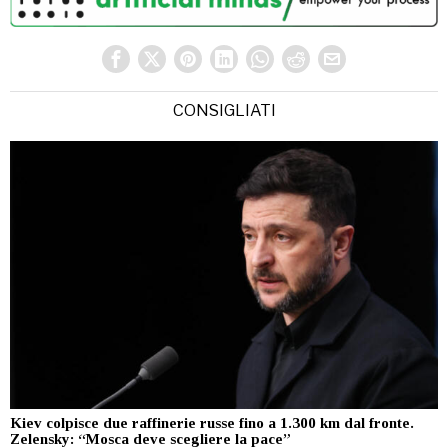
CONSIGLIATI
Kiev colpisce due raffinerie russe fino a 1.300 km dal fronte.
Zelensky: “Mosca deve scegliere la pace”