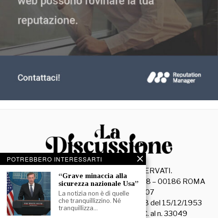
POTREBBERO INTERESSARTI
©
2026
- TUTTI I DIRITTI RISERVATI.
“Grave minaccia alla
La Discussione S.r.l. – Piazza Capranica, 78 – 00186 ROMA
sicurezza nazionale Usa”
C.F. e P. IVA 15045971007
La notizia non è di quelle
che tranquillizzino. Né
Registrazione Tribunale di Roma n. 3628 del 15/12/1953
tranquillizza…
La società editrice è iscritta al R.O.C. al n. 33049