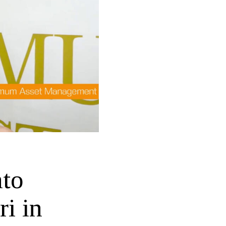
nto
ri in