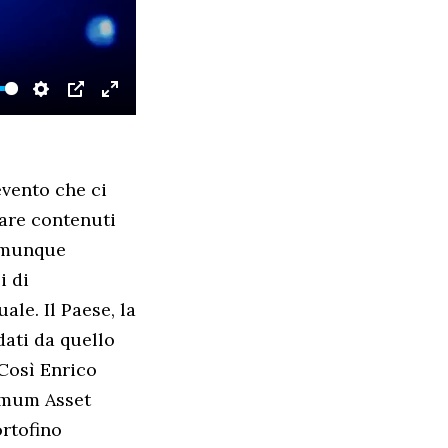
SETTINGS
PIP
ENTER
FULLSCREEN
evento che ci
tare contenuti
comunque
i di
le. Il Paese, la
dati da quello
 Così Enrico
imum Asset
rtofino