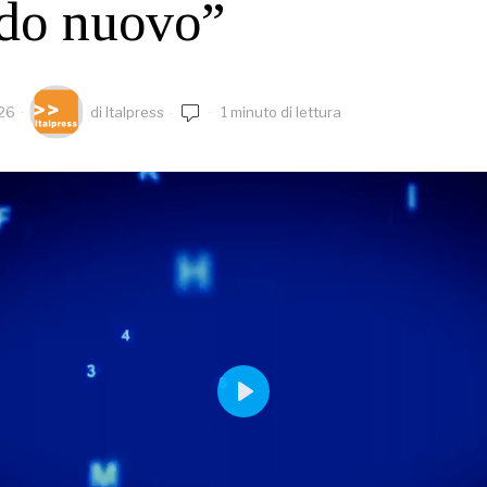
do nuovo”
026
di
Italpress
1 minuto di lettura
PLAY