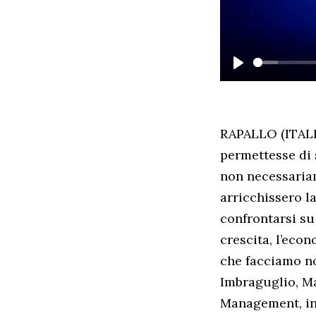
PLAY
RAPALLO (ITALPR
permettesse di 
non necessaria
arricchissero l
confrontarsi su
crescita, l’eco
che facciamo noi
Imbraguglio, M
Management, in