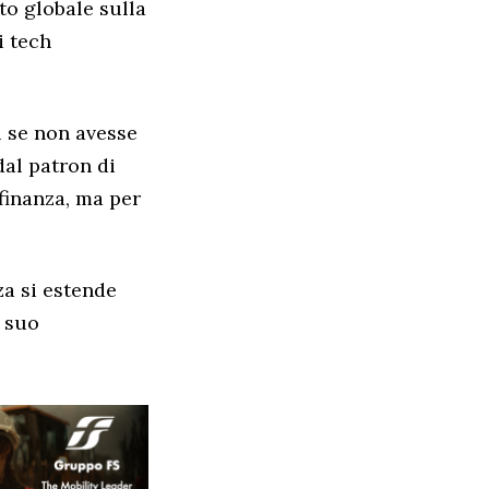
to globale sulla
i tech
i se non avesse
dal patron di
finanza, ma per
za si estende
l suo