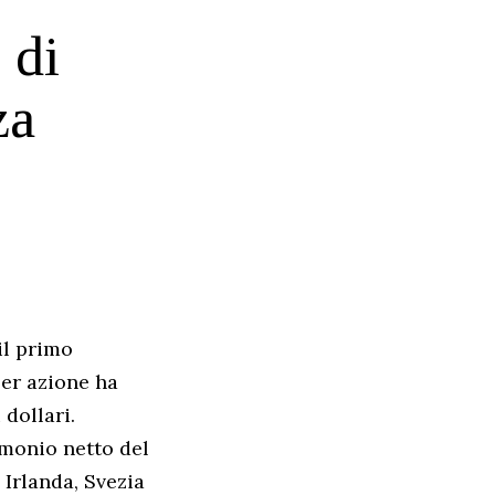
 di
za
il primo
per azione ha
 dollari.
imonio netto del
 Irlanda, Svezia