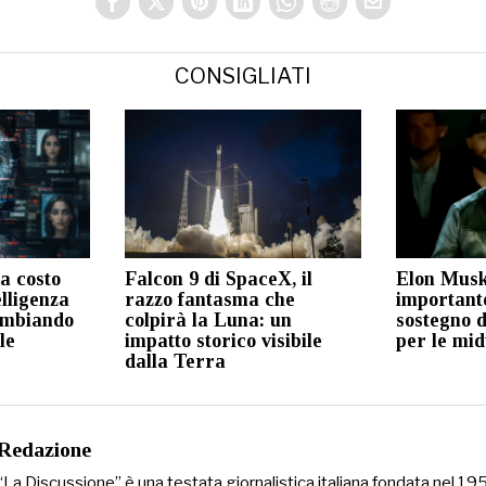
CONSIGLIATI
a costo
Falcon 9 di SpaceX, il
Elon Musk
lligenza
razzo fantasma che
important
cambiando
colpirà la Luna: un
sostegno d
le
impatto storico visibile
per le mi
dalla Terra
Redazione
“La Discussione” è una testata giornalistica italiana fondata nel 1