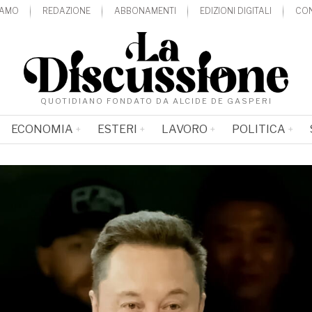
IAMO
REDAZIONE
ABBONAMENTI
EDIZIONI DIGITALI
CON
QUOTIDIANO FONDATO DA ALCIDE DE GASPERI
ECONOMIA
ESTERI
LAVORO
POLITICA