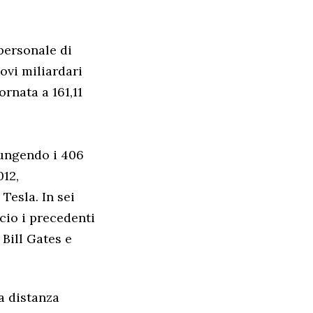
personale di
ovi miliardari
ornata a 161,11
iungendo i 406
012,
Tesla. In sei
cio i precedenti
Bill Gates e
na distanza