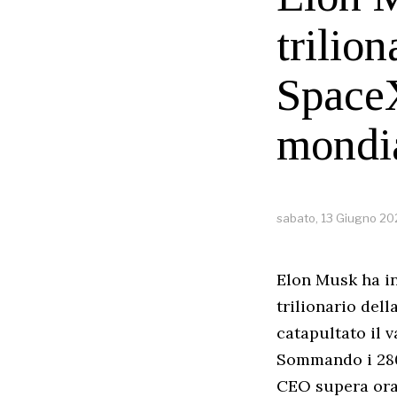
trilion
SpaceX
mondi
sabato, 13 Giugno 2
Elon Musk ha in
trilionario dell
catapultato il v
Sommando i 280 
CEO supera ora i