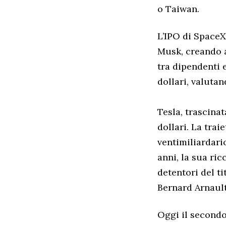
o Taiwan.
L’IPO di SpaceX
Musk, creando a
tra dipendenti e
dollari, valutan
Tesla, trascina
dollari. La trai
ventimiliardario
anni, la sua ri
detentori del t
Bernard Arnault
Oggi il secondo 