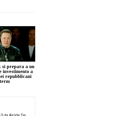
 si prepara a un
e investimento a
ei repubblicani
dterm
953 da Alcide De