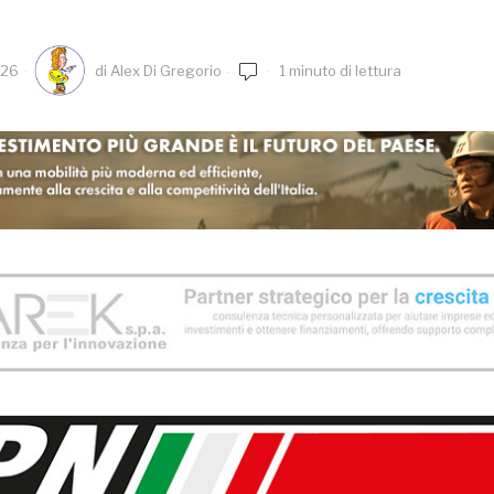
026
di
Alex Di Gregorio
1 minuto di lettura