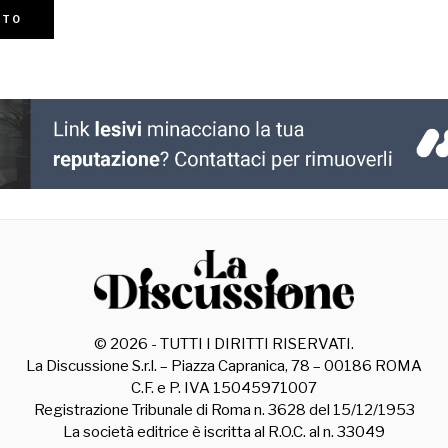
©
2026
- TUTTI I DIRITTI RISERVATI.
La Discussione S.r.l. – Piazza Capranica, 78 – 00186 ROMA
C.F. e P. IVA 15045971007
Registrazione Tribunale di Roma n. 3628 del 15/12/1953
La società editrice è iscritta al R.O.C. al n. 33049