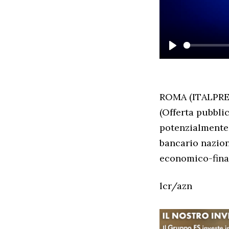
PLAY
ROMA (ITALPRESS
(Offerta pubbli
potenzialmente 
bancario nazion
economico-finanz
lcr/azn