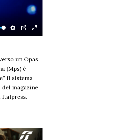
SETTINGS
PIP
ENTER
FULLSCREEN
averso un Opas
na (Mps) è
e” il sistema
e del magazine
 Italpress.