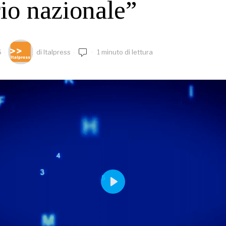
io nazionale”
6
di
Italpress
1 minuto di lettura
PLAY