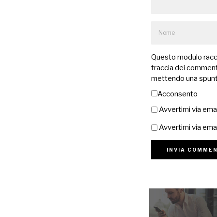
Questo modulo raccog
traccia dei commenti
mettendo una spunt
Acconsento
Avvertimi via ema
Avvertimi via emai