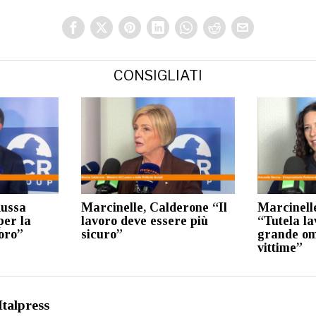
CONSIGLIATI
Russa
Marcinelle, Calderone “Il
Marcinell
per la
lavoro deve essere più
“Tutela la
voro”
sicuro”
grande om
vittime”
Italpress