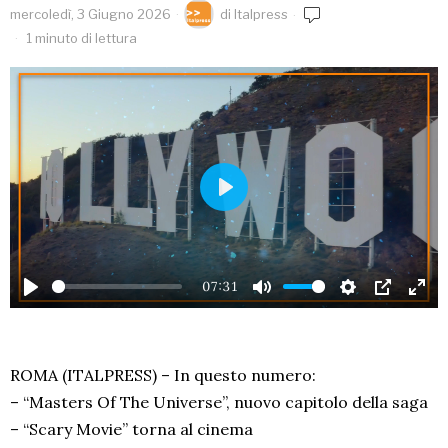
mercoledì, 3 Giugno 2026
di
Italpress
1 minuto di lettura
PLAY
07:31
PLAY
MUTE
SETTINGS
PIP
EN
FU
ROMA (ITALPRESS) – In questo numero:
– “Masters Of The Universe”, nuovo capitolo della saga
– “Scary Movie” torna al cinema