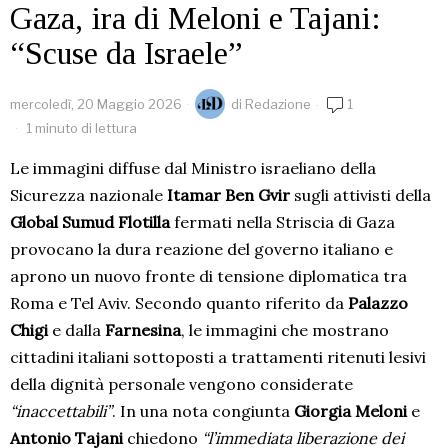
Gaza, ira di Meloni e Tajani:
“Scuse da Israele”
mercoledì, 20 Maggio 2026
di
Redazione
1
1 minuto di lettura
Le immagini diffuse dal Ministro israeliano della
Sicurezza nazionale
Itamar Ben Gvir
sugli attivisti della
Global Sumud Flotilla
fermati nella Striscia di Gaza
provocano la dura reazione del governo italiano e
aprono un nuovo fronte di tensione diplomatica tra
Roma e Tel Aviv. Secondo quanto riferito da
Palazzo
Chigi
e dalla
Farnesina
, le immagini che mostrano
cittadini italiani sottoposti a trattamenti ritenuti lesivi
della dignità personale vengono considerate
“inaccettabili”
. In una nota congiunta
Giorgia Meloni
e
Antonio Tajani
chiedono
“l’immediata liberazione dei