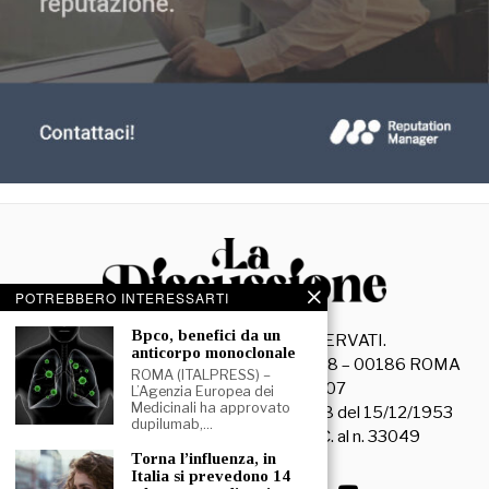
POTREBBERO INTERESSARTI
⁠⁠Bpco, benefici da un
©
2026
- TUTTI I DIRITTI RISERVATI.
anticorpo monoclonale
La Discussione S.r.l. – Piazza Capranica, 78 – 00186 ROMA
ROMA (ITALPRESS) –
C.F. e P. IVA 15045971007
L’Agenzia Europea dei
Medicinali ha approvato
Registrazione Tribunale di Roma n. 3628 del 15/12/1953
dupilumab,…
La società editrice è iscritta al R.O.C. al n. 33049
⁠Torna l’influenza, in
Italia si prevedono 14