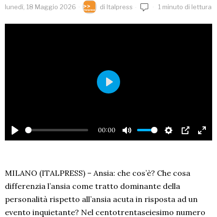
lunedì, 18 Maggio 2026
di
Italpress
1 minuto di lettura
PLAY
20:00
PLAY
MUTE
SETTINGS
PIP
EN
FU
MILANO (ITALPRESS) – Ansia: che cos’è? Che cosa
differenzia l’ansia come tratto dominante della
personalità rispetto all’ansia acuta in risposta ad un
evento inquietante? Nel centotrentaseiesimo numero