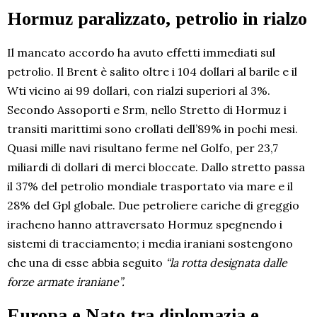
Hormuz paralizzato, petrolio in rialzo
Il mancato accordo ha avuto effetti immediati sul
petrolio. Il Brent è salito oltre i 104 dollari al barile e il
Wti vicino ai 99 dollari, con rialzi superiori al 3%.
Secondo Assoporti e Srm, nello Stretto di Hormuz i
transiti marittimi sono crollati dell’89% in pochi mesi.
Quasi mille navi risultano ferme nel Golfo, per 23,7
miliardi di dollari di merci bloccate. Dallo stretto passa
il 37% del petrolio mondiale trasportato via mare e il
28% del Gpl globale. Due petroliere cariche di greggio
iracheno hanno attraversato Hormuz spegnendo i
sistemi di tracciamento; i media iraniani sostengono
che una di esse abbia seguito
“la rotta designata dalle
forze armate iraniane”.
Europa e Nato tra diplomazia e