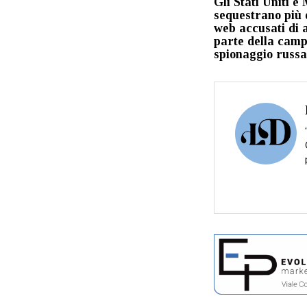
Gli Stati Uniti e
sequestrano più d
web accusati di a
parte della cam
spionaggio russa