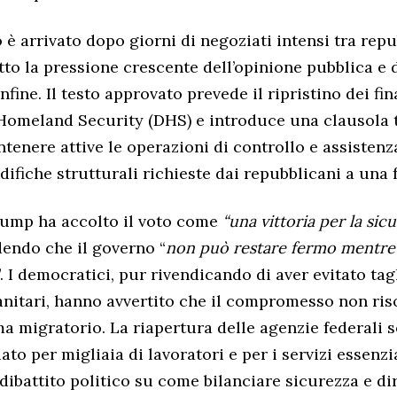
è arrivato dopo giorni di negoziati intensi tra repu
tto la pressione crescente dell’opinione pubblica e 
onfine. Il testo approvato prevede il ripristino dei fi
Homeland Security (DHS) e introduce una clausola
tenere attive le operazioni di controllo e assistenza
difiche strutturali richieste dai repubblicani a una 
rump ha accolto il voto come
“una vittoria per la sic
adendo che il governo “
non può restare fermo mentre 
”. I democratici, pur rivendicando di aver evitato tagl
tari, hanno avvertito che il compromesso non riso
ma migratorio. La riapertura delle agenzie federali 
to per migliaia di lavoratori e per i servizi essenzi
 dibattito politico su come bilanciare sicurezza e dir