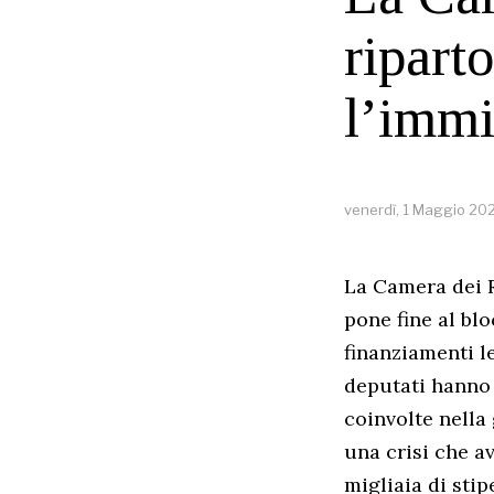
ripart
l’immi
venerdì, 1 Maggio 20
La Camera dei R
pone fine al bl
finanziamenti l
deputati hanno 
coinvolte nella 
una crisi che a
migliaia di stip