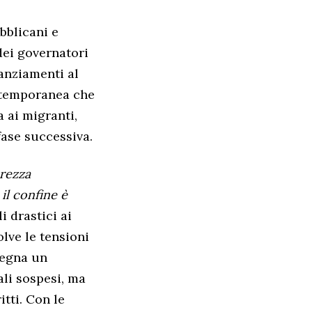
bblicani e
dei governatori
nanziamenti al
 temporanea che
 ai migranti,
fase successiva.
urezza
il confine è
i drastici ai
lve le tensioni
segna un
ali sospesi, ma
itti. Con le