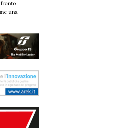
nfronto
ome una