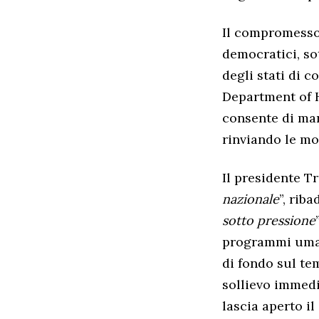
Il compromesso 
democratici, so
degli stati di c
Department of 
consente di man
rinviando le mo
Il presidente T
nazionale
”, rib
sotto pressione
programmi umani
di fondo sul te
sollievo immedia
lascia aperto il