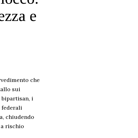
rezza e
ovvedimento che
allo sui
bipartisan, i
 federali
rna, chiudendo
a rischio