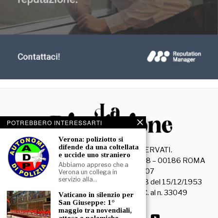
POTREBBERO INTERESSARTI
Verona: poliziotto si
difende da una coltellata
©
2026
- TUTTI I DIRITTI RISERVATI.
e uccide uno straniero
La Discussione S.r.l. – Piazza Capranica, 78 – 00186 ROMA
Abbiamo appreso che a
C.F. e P. IVA 15045971007
Verona un collega in
servizio alla…
Registrazione Tribunale di Roma n. 3628 del 15/12/1953
La società editrice è iscritta al R.O.C. al n. 33049
Vaticano in silenzio per
San Giuseppe: 1°
maggio tra novendiali,