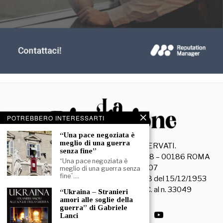
POTREBBERO INTERESSARTI
“Una pace negoziata è
meglio di una guerra
©
2026
- TUTTI I DIRITTI RISERVATI.
senza fine”
La Discussione S.r.l. – Piazza Capranica, 78 – 00186 ROMA
“Una pace negoziata è
C.F. e P. IVA 15045971007
meglio di una guerra senza
fine”.…
Registrazione Tribunale di Roma n. 3628 del 15/12/1953
La società editrice è iscritta al R.O.C. al n. 33049
“Ukraina – Stranieri
amori alle soglie della
guerra” di Gabriele
Lanci