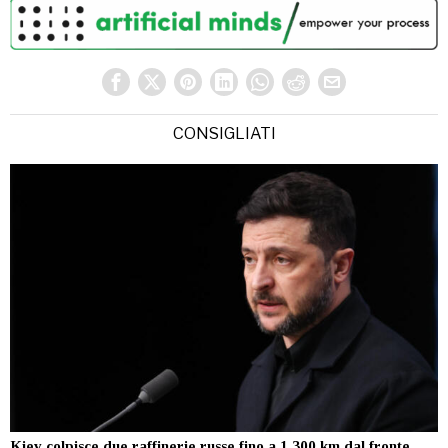
CONSIGLIATI
Kiev colpisce due raffinerie russe fino a 1.300 km dal fronte.