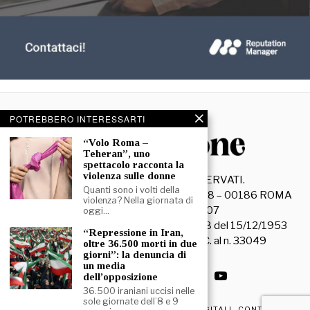
POTREBBERO INTERESSARTI
“Volo Roma –
Teheran”, uno
spettacolo racconta la
violenza sulle donne
©
2026
- TUTTI I DIRITTI RISERVATI.
Quanti sono i volti della
La Discussione S.r.l. – Piazza Capranica, 78 – 00186 ROMA
violenza? Nella giornata di
C.F. e P. IVA 15045971007
oggi…
Registrazione Tribunale di Roma n. 3628 del 15/12/1953
“Repressione in Iran,
La società editrice è iscritta al R.O.C. al n. 33049
oltre 36.500 morti in due
giorni”: la denuncia di
un media
dell’opposizione
36.500 iraniani uccisi nelle
sole giornate dell’8 e 9
PRIVACY & COOKIE POLICY
EDIZIONI DIGITALI
CONTATTI