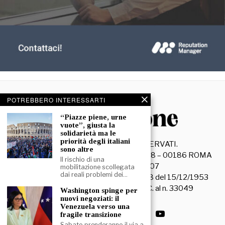
POTREBBERO INTERESSARTI
“Piazze piene, urne
vuote”, giusta la
solidarietà ma le
priorità degli italiani
©
2026
- TUTTI I DIRITTI RISERVATI.
sono altre
La Discussione S.r.l. – Piazza Capranica, 78 – 00186 ROMA
Il rischio di una
C.F. e P. IVA 15045971007
mobilitazione scollegata
dai reali problemi dei…
Registrazione Tribunale di Roma n. 3628 del 15/12/1953
La società editrice è iscritta al R.O.C. al n. 33049
Washington spinge per
nuovi negoziati: il
Venezuela verso una
fragile transizione
Sabato prenderanno il via a