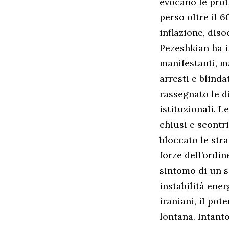
evocano le prot
perso oltre il 
inflazione, dis
Pezeshkian ha in
manifestanti, ma
arresti e blinda
rassegnato le d
istituzionali. 
chiusi e scontr
bloccato le stra
forze dell’ordine
sintomo di un s
instabilità ene
iraniani, il po
lontana. Intanto