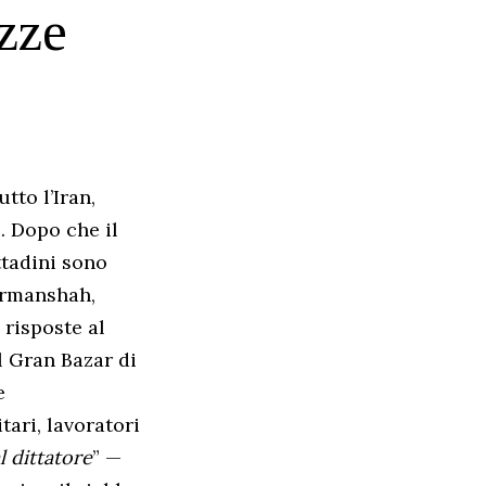
azze
tto l’Iran,
. Dopo che il
ttadini sono
Kermanshah,
risposte al
l Gran Bazar di
e
tari, lavoratori
l dittatore
” —