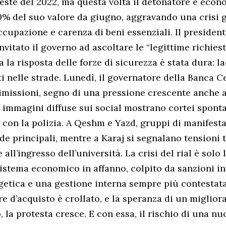
este del 2022, ma questa volta il detonatore è econom
60% del suo valore da giugno, aggravando una crisi 
occupazione e carenza di beni essenziali. Il preside
vitato il governo ad ascoltare le “legittime richiest
 la risposta delle forze di sicurezza è stata dura: l
ti nelle strade. Lunedì, il governatore della Banca C
imissioni, segno di una pressione crescente anche ai
Le immagini diffuse sui social mostrano cortei spont
i con la polizia. A Qeshm e Yazd, gruppi di manifest
de principali, mentre a Karaj si segnalano tensioni 
 all’ingresso dell’università. La crisi del rial è solo 
istema economico in affanno, colpito da sanzioni in
rgetica e una gestione interna sempre più contestata
tere d’acquisto è crollato, e la speranza di un migli
, la protesta cresce. E con essa, il rischio di una n