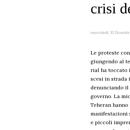
crisi 
mercoledì, 31 Dicemb
Le proteste cont
giungendo al te
rial ha toccato 
scesi in strada
denunciando il 
governo. La mic
Teheran hanno c
manifestazioni 
e piccoli impren