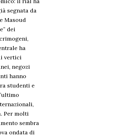
ico: il rial ha
già segnata da
nte Masoud
e” dei
acrimogeni,
entrale ha
 vertici
anei, negozi
anti hanno
tra studenti e
l’ultimo
ternazionali,
. Per molti
oramento sembra
uova ondata di