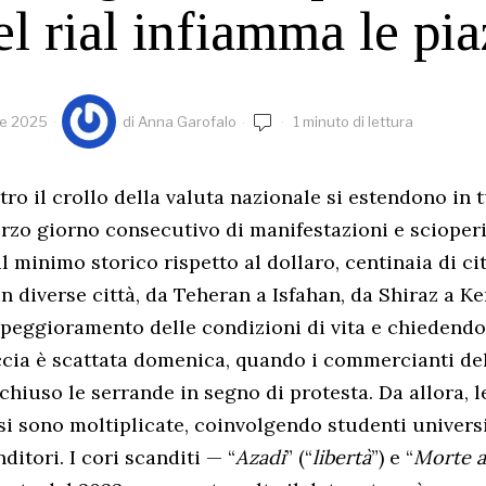
del rial infiamma le pi
re 2025
di
Anna Garofalo
1 minuto di lettura
ro il crollo della valuta nazionale si estendono in tu
rzo giorno consecutivo di manifestazioni e scioperi
il minimo storico rispetto al dollaro, centinaia di ci
 in diverse città, da Teheran a Isfahan, da Shiraz a 
peggioramento delle condizioni di vita e chiedendo 
cia è scattata domenica, quando i commercianti de
hiuso le serrande in segno di protesta. Da allora, l
si sono moltiplicate, coinvolgendo studenti universi
ditori. I cori scanditi — “
Azadi
” (“
libertà
”) e “
Morte a