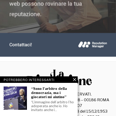
POTREBBERO INTERESSARTI
“Sono l’arbitro della
democrazia, ma i
©
2026
- TUTTI I DIRITTI RISERVATI.
giocatori mi aiutino”
La Discussione S.r.l. – Piazza Capranica, 78 – 00186 ROMA
“L’immagine dell’arbitro l’ho
C.F. e P. IVA 15045971007
adoperata anche io. Ho
invitato anche i…
Registrazione Tribunale di Roma n. 3628 del 15/12/1953