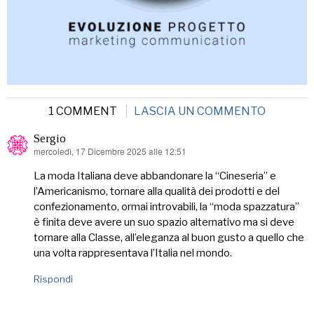
1 COMMENT
LASCIA UN COMMENTO
Sergio
mercoledì, 17 Dicembre 2025 alle 12:51
ha
detto:
La moda Italiana deve abbandonare la “Cineseria” e
l’Americanismo, tornare alla qualità dei prodotti e del
confezionamento, ormai introvabili, la “moda spazzatura”
è finita deve avere un suo spazio alternativo ma si deve
tornare alla Classe, all’eleganza al buon gusto a quello che
una volta rappresentava l’Italia nel mondo.
Rispondi