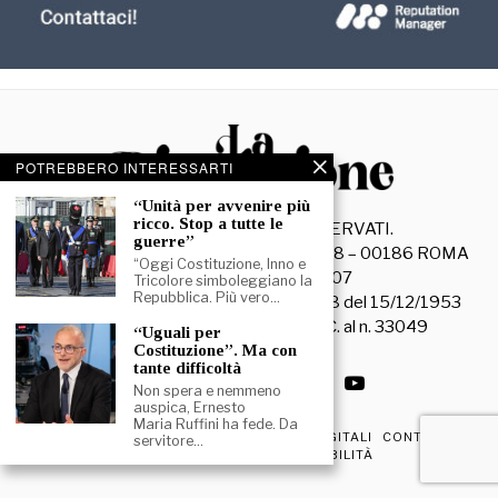
POTREBBERO INTERESSARTI
“Unità per avvenire più
ricco. Stop a tutte le
©
2026
- TUTTI I DIRITTI RISERVATI.
guerre”
La Discussione S.r.l. – Piazza Capranica, 78 – 00186 ROMA
“Oggi Costituzione, Inno e
C.F. e P. IVA 15045971007
Tricolore simboleggiano la
Repubblica. Più vero…
Registrazione Tribunale di Roma n. 3628 del 15/12/1953
La società editrice è iscritta al R.O.C. al n. 33049
“Uguali per
Costituzione”. Ma con
tante difficoltà
Non spera e nemmeno
auspica, Ernesto
Maria Ruffini ha fede. Da
PRIVACY & COOKIE POLICY
EDIZIONI DIGITALI
CONTATTI
servitore…
DICHIARAZIONE DI ACCESSIBILITÀ