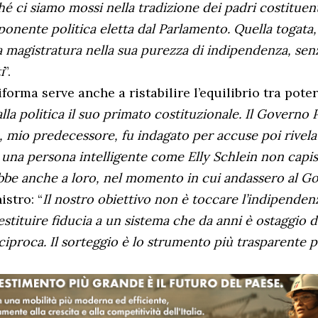
é ci siamo mossi nella tradizione dei padri costituen
onente politica eletta dal Parlamento. Quella togata,
a magistratura nella sua purezza di indipendenza, sen
i
”.
iforma serve anche a ristabilire l’equilibrio tra poter
lla politica il suo primato costituzionale. Il Governo
 mio predecessore, fu indagato per accuse poi rivelat
 una persona intelligente come Elly Schlein non capi
bbe anche a loro, nel momento in cui andassero al G
istro: “
Il nostro obiettivo non è toccare l’indipenden
estituire fiducia a un sistema che da anni è ostaggio d
eciproca. Il sorteggio è lo strumento più trasparente p