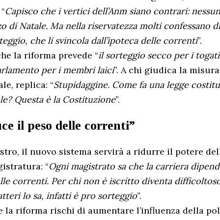
 “
Capisco che i vertici dell’Anm siano contrari: nessun
o di Natale. Ma nella riservatezza molti confessano d
teggio, che li svincola dall’ipoteca delle correnti
”.
he la riforma prevede “
il sorteggio secco per i togati
arlamento per i membri laici
”. A chi giudica la misura
le, replica: “
Stupidaggine. Come fa una legge costitu
le? Questa è la Costituzione
”.
uce il peso delle correnti”
tro, il nuovo sistema servirà a ridurre il potere del
istratura: “
Ogni magistrato sa che la carriera dipen
le correnti. Per chi non è iscritto diventa difficoltoso
teri lo sa, infatti è pro sorteggio
”.
 la riforma rischi di aumentare l’influenza della pol