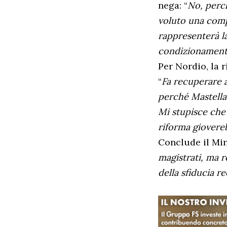
nega: “
No, perch
voluto una comp
rappresenterà l
condizionament
Per Nordio, la r
“
Fa recuperare a
perché Mastella,
Mi stupisce che
riforma giovere
Conclude il Min
magistrati, ma r
della sfiducia r