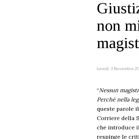
Giusti
non mi
magistr
lunedì, 3 Novembre 2
“
Nessun magistra
Perché nella leg
queste parole il
Corriere della 
che introduce i
respinge le crit