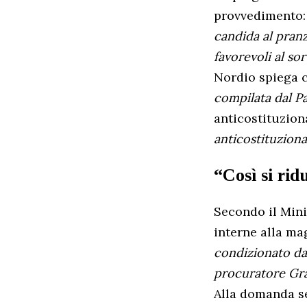
provvedimento:
candida al pranz
favorevoli al sor
Nordio spiega c
compilata dal P
anticostituziona
anticostituziona
“Così si rid
Secondo il Minis
interne alla mag
condizionato dal
procuratore Grat
Alla domanda se