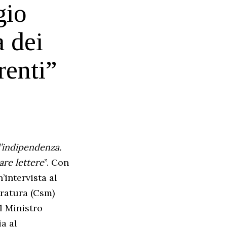
gio
 dei
renti”
l’indipendenza.
are lettere
”. Con
’intervista al
tratura (Csm)
l Ministro
ia al