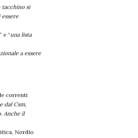
 tacchino si
i essere
” e “
una lista
zionale a essere
le correnti
de dal Csm,
. Anche il
itica, Nordio