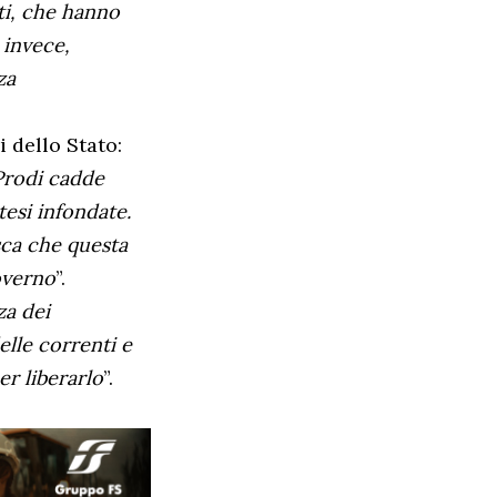
ti, che hanno
 invece,
za
i dello Stato:
 Prodi cadde
esi infondate.
sca che questa
overno
”.
za dei
elle correnti e
er liberarlo
”.