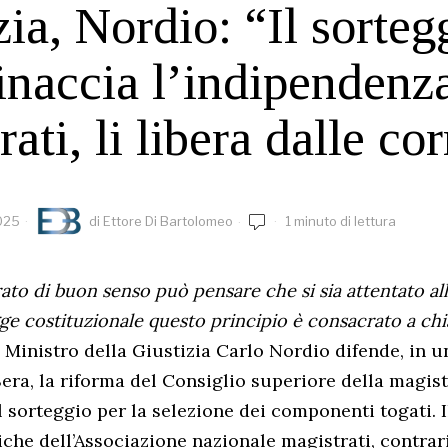
zia, Nordio: “Il sorteg
naccia l’indipendenza
ati, li libera dalle cor
025
di
Ettore Di Bartolomeo
1 minuto di lettura
to di buon senso può pensare che si sia attentato al
ge costituzionale questo principio è consacrato a chi
 Ministro della Giustizia Carlo Nordio difende, in un
Sera, la riforma del Consiglio superiore della magis
l sorteggio per la selezione dei componenti togati. I
iche dell’Associazione nazionale magistrati, contrar