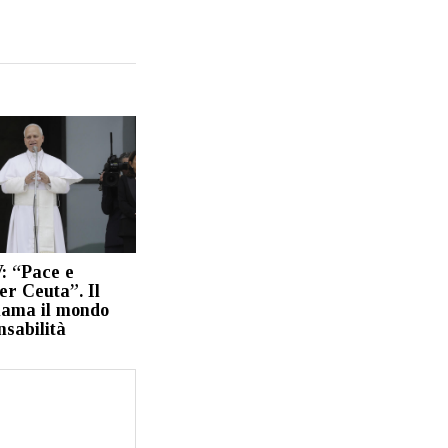
: “Pace e
per Ceuta”. Il
iama il mondo
nsabilità