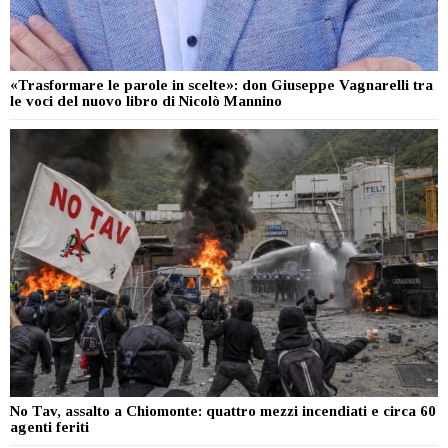
«Trasformare le parole in scelte»: don Giuseppe Vagnarelli tra
le voci del nuovo libro di Nicolò Mannino
No Tav, assalto a Chiomonte: quattro mezzi incendiati e circa 60
agenti feriti