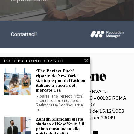
POTREBBERO INTERESSARTI
‘The Perfect Pitch’
riparte da New York:
startup e pmi del fashion
italiano a caccia del
mercato Usa
©
2026
- TUTTI I DIRITTI RISERVATI.
Riparte ‘The Perfect Pitch’,
La Discussione S.r.l. – Piazza Capranica, 78 – 00186 ROMA
il concorso promosso da
C.F. e P. IVA 15045971007
RetImpresa-Confindustria
in…
Registrazione Tribunale di Roma n. 3628 del 15/12/1953
La società editrice è iscritta al R.O.C. al n. 33049
Zohran Mamdani eletto
sindaco di New York: è il
primo musulmano alla
guida della città