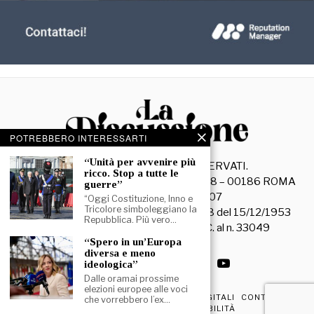
POTREBBERO INTERESSARTI
“Unità per avvenire più
©
2026
- TUTTI I DIRITTI RISERVATI.
ricco. Stop a tutte le
La Discussione S.r.l. – Piazza Capranica, 78 – 00186 ROMA
guerre”
C.F. e P. IVA 15045971007
“Oggi Costituzione, Inno e
Tricolore simboleggiano la
Registrazione Tribunale di Roma n. 3628 del 15/12/1953
Repubblica. Più vero…
La società editrice è iscritta al R.O.C. al n. 33049
“Spero in un’Europa
diversa e meno
ideologica”
Dalle oramai prossime
elezioni europee alle voci
PRIVACY & COOKIE POLICY
EDIZIONI DIGITALI
CONTATTI
che vorrebbero l’ex…
DICHIARAZIONE DI ACCESSIBILITÀ