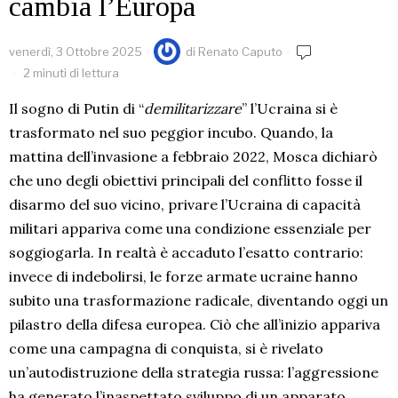
cambia l’Europa
venerdì, 3 Ottobre 2025
di
Renato Caputo
2 minuti di lettura
Il sogno di Putin di “
demilitarizzare
” l’Ucraina si è
trasformato nel suo peggior incubo. Quando, la
mattina dell’invasione a febbraio 2022, Mosca dichiarò
che uno degli obiettivi principali del conflitto fosse il
disarmo del suo vicino, privare l’Ucraina di capacità
militari appariva come una condizione essenziale per
soggiogarla. In realtà è accaduto l’esatto contrario:
invece di indebolirsi, le forze armate ucraine hanno
subito una trasformazione radicale, diventando oggi un
pilastro della difesa europea. Ciò che all’inizio appariva
come una campagna di conquista, si è rivelato
un’autodistruzione della strategia russa: l’aggressione
ha generato l’inaspettato sviluppo di un apparato