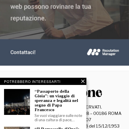
POTREBBERO INTERESSARTI
“Passaporto della
Gioia”: un viaggio di
speranza e legalità nel
segno di Papa
©
2026
- TUTTI I DIRITTI RISERVATI.
Francesco
La Discussione S.r.l. – Piazza Capranica, 78 – 00186 ROMA
Se vuoi viaggiare sulle note
C.F. e P. IVA 15045971007
di una cultura di pace,…
Registrazione Tribunale di Roma n. 3628 del 15/12/1953