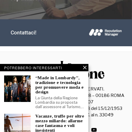
POTREBBERO INTERESSARTI
“Made in Lombardy”,
tradizione e tecnologia
per promuovere moda e
©
2026
- TUTTI I DIRITTI RISERVATI.
design
La Discussione S.r.l. – Piazza Capranica, 78 – 00186 ROMA
La Giunta della Regione
C.F. e P. IVA 15045971007
Lombardia su proposta
dall’assessore al Turismo,…
Registrazione Tribunale di Roma n. 3628 del 15/12/1953
La società editrice è iscritta al R.O.C. al n. 33049
Vacanze, truffe per oltre
mezzo miliardo: allarme
case fantasma e voli
inesistenti