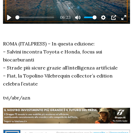
06:23
PLAY
MUTE
SETTINGS
PIP
EN
FU
ROMA (ITALPRESS) – In questa edizione:
– Salvini incontra Toyota e Honda, focus sui
biocarburanti
– Strade più sicure grazie all’intelligenza artificiale
– Fiat, la Topolino Vilebrequin collector’s edition
celebra l’estate
tvi/abr/azn