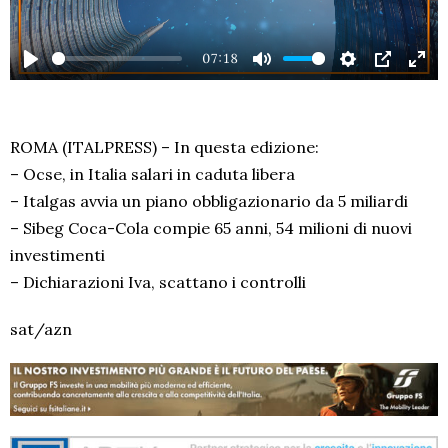
07:18
PLAY
MUTE
SETTINGS
PIP
EN
FU
ROMA (ITALPRESS) – In questa edizione:
– Ocse, in Italia salari in caduta libera
– Italgas avvia un piano obbligazionario da 5 miliardi
– Sibeg Coca-Cola compie 65 anni, 54 milioni di nuovi
investimenti
– Dichiarazioni Iva, scattano i controlli
sat/azn