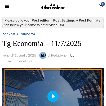
0
Please go to your
Post editor » Post Settings » Post Formats
tab below your editor to enter video URL.
ECONOMIA
·
VIDEO TG
Tg Economia – 11/7/2025
venerdì, 11 Luglio 2025
di
Redazione
1 minuto di lettura
PLAY