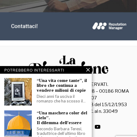
POTREBBERO INTERESSARTI
“Una vita come tante”, il
©
2026
- TUTTI I DIRITTI RISERVATI.
libro che continua a
vendere milioni di copie
La Discussione S.r.l. – Piazza Capranica, 78 – 00186 ROMA
Dieci anni fa usciva il
C.F. e P. IVA 15045971007
romanzo che ha scosso il…
Registrazione Tribunale di Roma n. 3628 del 15/12/1953
La società editrice è iscritta al R.O.C. al n. 33049
“Una maschera color del
cielo”.
Il dilemma dell’essere
Secondo Barbara Teresi,
traduttrice dell’ultimo libro