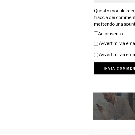
Questo modulo raccog
traccia dei commenti
mettendo una spunt
Acconsento
Avvertimi via ema
Avvertimi via emai