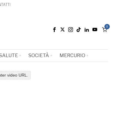
TATTI
0
SALUTE
SOCIETÀ
MERCURIO
nter video URL.