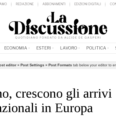
IAMO
REDAZIONE
ABBONAMENTI
EDIZIONI DIGITALI
CON
QUOTIDIANO FONDATO DA ALCIDE DE GASPERI
ECONOMIA
ESTERI
LAVORO
POLITICA
ost editor » Post Settings » Post Formats
tab below your editor to e
o, crescono gli arrivi
azionali in Europa