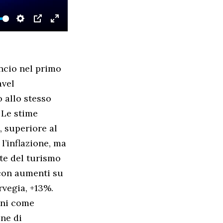
SETTINGS
PIP
ENTER
FULLSCREEN
ncio nel primo
avel
 allo stesso
 Le stime
, superiore al
l’inflazione, ma
te del turismo
 con aumenti su
rvegia, +13%.
oni come
one di