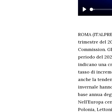
PLAY
ROMA (ITALPRESS
trimestre del 2
Commission. Gli
periodo del 202
indicano una cr
tasso di increme
anche la tenden
invernale hanno
base annua degl
Nell’Europa cen
Polonia, Letton