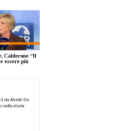
e, Calderone “Il
e essere più
953 da Alcide De
o nella storia