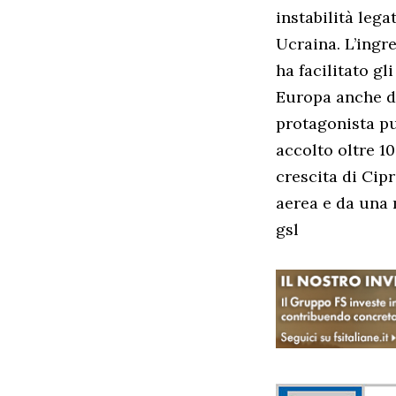
instabilità lega
Ucraina. L’ingr
ha facilitato gl
Europa anche d’
protagonista pu
accolto oltre 10
crescita di Cip
aerea e da una 
gsl