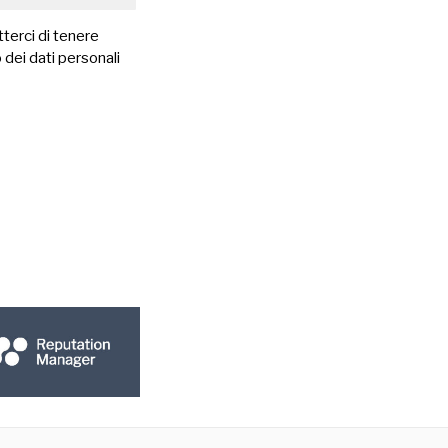
terci di tenere
 dei dati personali