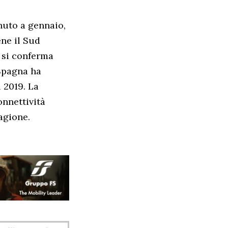
nuto a gennaio,
ene il Sud
 si conferma
 Spagna ha
l 2019. La
onnettività
agione.