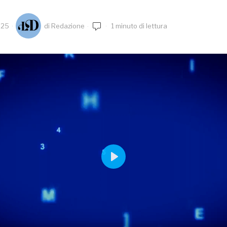
025
di
Redazione
1 minuto di lettura
PLAY