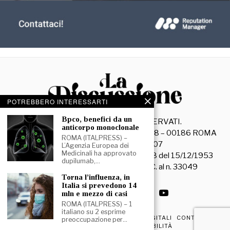
POTREBBERO INTERESSARTI
⁠⁠Bpco, benefici da un
©
2026
- TUTTI I DIRITTI RISERVATI.
anticorpo monoclonale
La Discussione S.r.l. – Piazza Capranica, 78 – 00186 ROMA
ROMA (ITALPRESS) –
C.F. e P. IVA 15045971007
L’Agenzia Europea dei
Medicinali ha approvato
Registrazione Tribunale di Roma n. 3628 del 15/12/1953
dupilumab,…
La società editrice è iscritta al R.O.C. al n. 33049
⁠Torna l’influenza, in
Italia si prevedono 14
mln e mezzo di casi
ROMA (ITALPRESS) – 1
italiano su 2 esprime
PRIVACY & COOKIE POLICY
EDIZIONI DIGITALI
CONTATTI
preoccupazione per…
DICHIARAZIONE DI ACCESSIBILITÀ