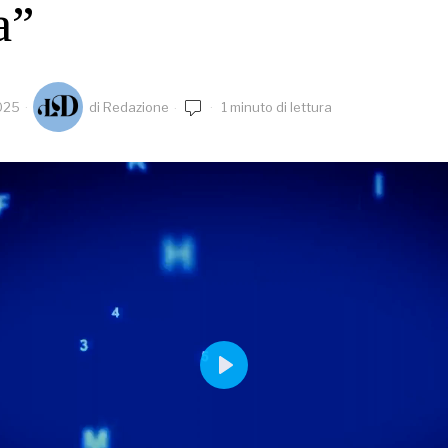
a”
025
di
Redazione
1 minuto di lettura
PLAY