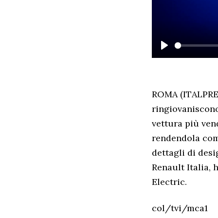
PLAY
ROMA (ITALPRES
ringiovaniscono
vettura più ven
rendendola comp
dettagli di desi
Renault Italia, 
Electric.
col/tvi/mca1