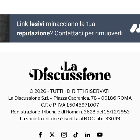
©
2026
- TUTTI I DIRITTI RISERVATI.
La Discussione S.r.l. – Piazza Capranica, 78 – 00186 ROMA
C.F. e P. IVA 15045971007
Registrazione Tribunale di Roma n. 3628 del 15/12/1953
La società editrice è iscritta al R.O.C. al n. 33049