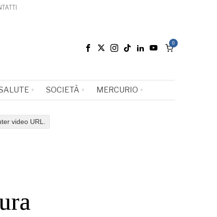
TATTI
0
SALUTE
SOCIETÀ
MERCURIO
nter video URL.
tura