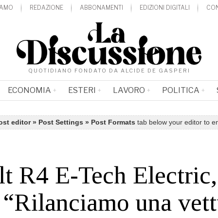
IAMO
REDAZIONE
ABBONAMENTI
EDIZIONI DIGITALI
CON
QUOTIDIANO FONDATO DA ALCIDE DE GASPERI
ECONOMIA
ESTERI
LAVORO
POLITICA
ost editor » Post Settings » Post Formats
tab below your editor to e
t R4 E-Tech Electric,
i “Rilanciamo una vet