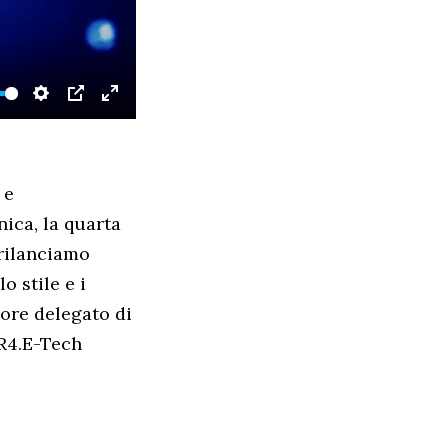
SETTINGS
PIP
ENTER
FULLSCREEN
 e
ica, la quarta
 rilanciamo
 stile e i
tore delegato di
 R4.E-Tech