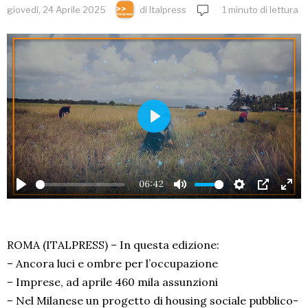
giovedì, 24 Aprile 2025
di
Italpress
1 minuto di lettura
PLAY
06:42
PLAY
MUTE
SETTINGS
PIP
EN
FU
ROMA (ITALPRESS) – In questa edizione:
– Ancora luci e ombre per l’occupazione
– Imprese, ad aprile 460 mila assunzioni
– Nel Milanese un progetto di housing sociale pubblico-