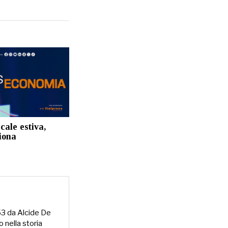
cale estiva,
iona
953 da Alcide De
o nella storia