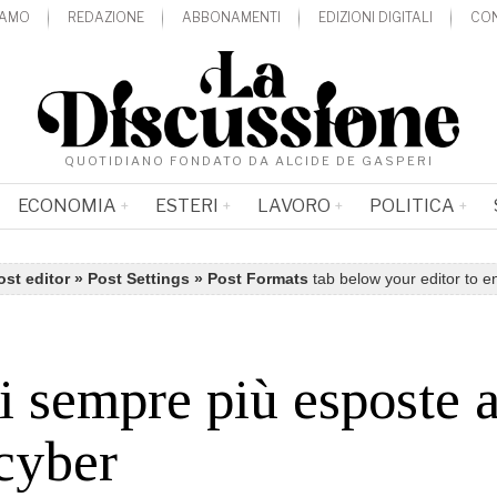
IAMO
REDAZIONE
ABBONAMENTI
EDIZIONI DIGITALI
CON
QUOTIDIANO FONDATO DA ALCIDE DE GASPERI
ECONOMIA
ESTERI
LAVORO
POLITICA
ost editor » Post Settings » Post Formats
tab below your editor to e
 sempre più esposte a
 cyber