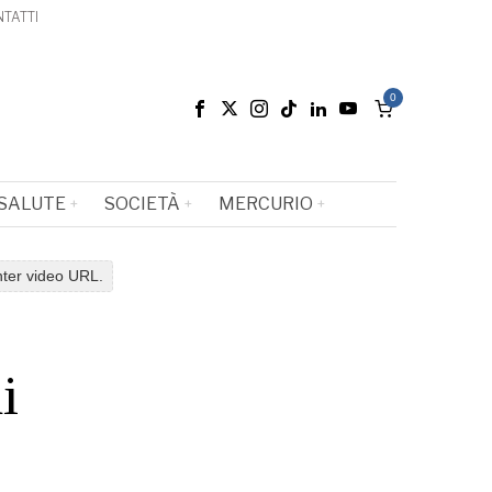
TATTI
0
SALUTE
SOCIETÀ
MERCURIO
nter video URL.
i