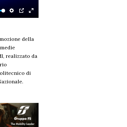
SETTINGS
PIP
ENTER
FULLSCREEN
mozione della
e medie
, realizzato da
rio
olitecnico di
Nazionale.