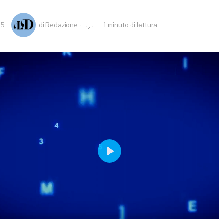
25
di
Redazione
1 minuto di lettura
PLAY