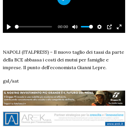
PLAY
00:00
PLAY
MUTE
SETTINGS
PIP
EN
FU
NAPOLI (ITALPRESS) – Il nuovo taglio dei tassi da parte
della BCE abbassa i costi dei mutui per famiglie e
imprese. Il punto dell’economista Gianni Lepre.
gsl/sat