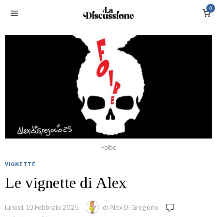
0
Foibe
VIGNETTE
Le vignette di Alex
lunedì, 10 Febbraio 2025
di
Alex Di Gregorio