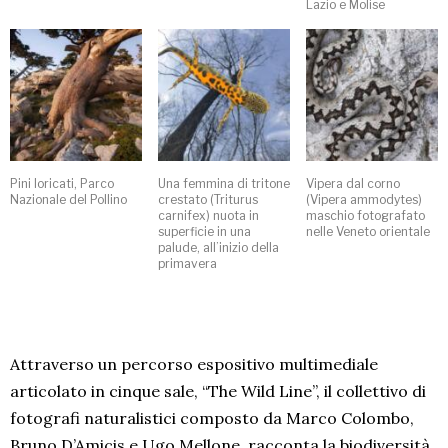
Lazio e Molise
Pini loricati, Parco
Una femmina di tritone
Vipera dal corno
Nazionale del Pollino
crestato (Triturus
(Vipera ammodytes)
carnifex) nuota in
maschio fotografato
superficie in una
nelle Veneto orientale
palude, all’inizio della
primavera
Attraverso un percorso espositivo multimediale
articolato in cinque sale, “The Wild Line”, il collettivo di
fotografi naturalistici composto da Marco Colombo,
Bruno D’Amicis e Ugo Mellone, racconta la biodiversità