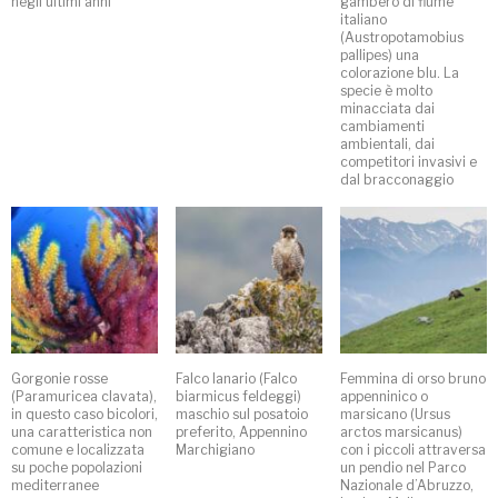
negli ultimi anni
gambero di fiume
italiano
(Austropotamobius
pallipes) una
colorazione blu. La
specie è molto
minacciata dai
cambiamenti
ambientali, dai
competitori invasivi e
dal bracconaggio
Gorgonie rosse
Falco lanario (Falco
Femmina di orso bruno
(Paramuricea clavata),
biarmicus feldeggi)
appenninico o
in questo caso bicolori,
maschio sul posatoio
marsicano (Ursus
una caratteristica non
preferito, Appennino
arctos marsicanus)
comune e localizzata
Marchigiano
con i piccoli attraversa
su poche popolazioni
un pendio nel Parco
mediterranee
Nazionale d’Abruzzo,