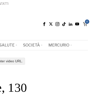
TATTI
0
SALUTE
SOCIETÀ
MERCURIO
nter video URL.
e, 130