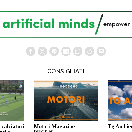
CONSIGLIATI
 calciatori
Motori Magazine –
Tg Ambien
nsi si
9/8/2026