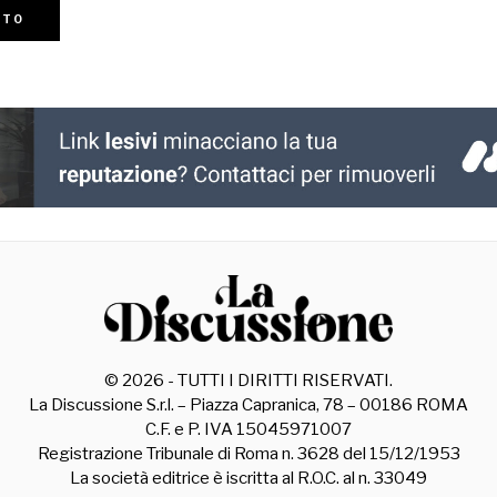
©
2026
- TUTTI I DIRITTI RISERVATI.
La Discussione S.r.l. – Piazza Capranica, 78 – 00186 ROMA
C.F. e P. IVA 15045971007
Registrazione Tribunale di Roma n. 3628 del 15/12/1953
La società editrice è iscritta al R.O.C. al n. 33049