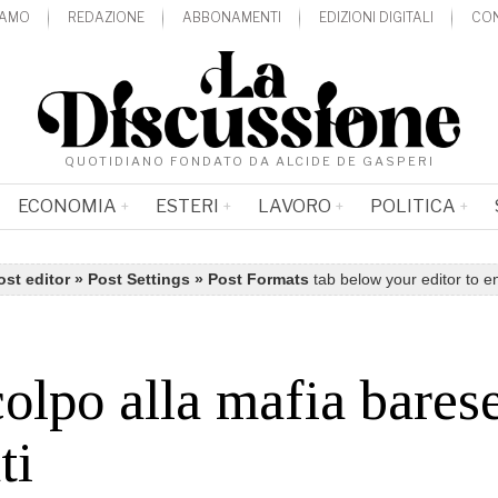
IAMO
REDAZIONE
ABBONAMENTI
EDIZIONI DIGITALI
CON
QUOTIDIANO FONDATO DA ALCIDE DE GASPERI
ECONOMIA
ESTERI
LAVORO
POLITICA
ost editor » Post Settings » Post Formats
tab below your editor to e
olpo alla mafia bares
ti