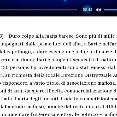
00:42
MUTE
) – Duro colpo alla mafia barese. Sono più di mille g
 impegnati, dalle prime luci dell’alba, a Bari e nell’a
el capoluogo, a dare esecuzione a due ordinanze d
rcere e ai domiciliari e a ingenti sequestri di natur
i 130 persone. I provvedimenti sono stati emessi dal 
i, su richiesta della locale Direzione Distrettuale A
rispondere, a vario titolo, di associazione mafiosa, 
oni di armi da sparo, illecita commercializzazione d
rbata libertà degli incanti, frode in competizioni spo
 dal metodo mafioso, nonché del reato di cui al 416 t
 documentare l’ingerenza elettorale politico – mafios