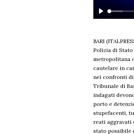
PLAY
BARI (ITALPRESS
Polizia di Stato
metropolitana d
cautelare in ca
nei confronti d
Tribunale di Bar
indagati devono 
porto e detenzi
stupefacenti, tu
reati aggravati
stato possibile