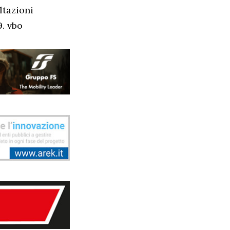
ltazioni
9. vbo