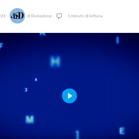
024
di
Redazione
1 minuto di lettura
PLAY