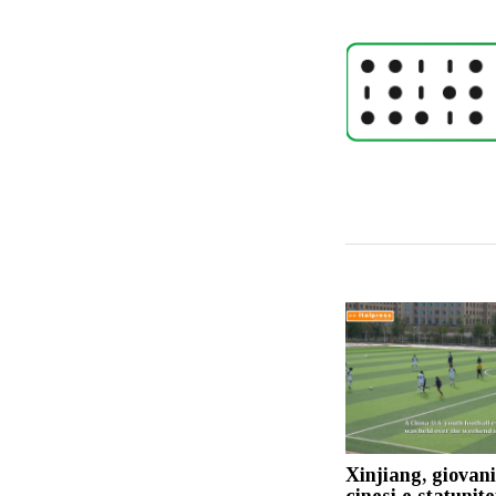
Xinjiang, giovani
cinesi e statunite