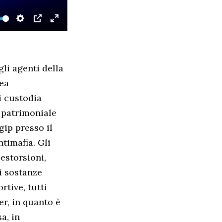
SETTINGS
PIP
ENTER
FULLSCREEN
li agenti della
rea
i custodia
a patrimoniale
gip presso il
ntimafia. Gli
estorsioni,
i sostanze
rtive, tutti
er, in quanto è
a, in