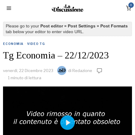
0
Please go to your
Post editor » Post Settings » Post Formats
tab below your editor to enter video URL.
ECONOMIA
·
VIDEO TG
Tg Economia – 22/12/2023
venerdì, 22 Dicembre 2023
di
Redazione
1 minuto di lettura
PLAY