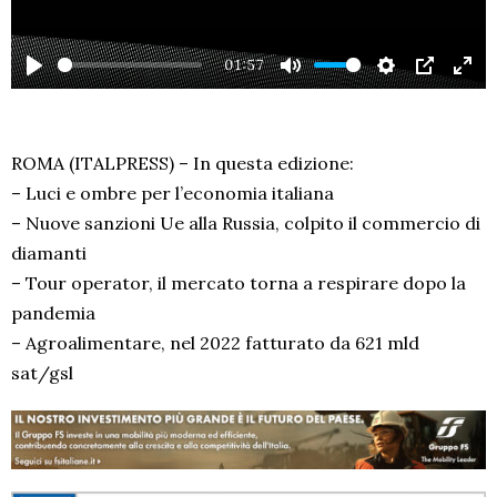
01:57
PLAY
MUTE
SETTINGS
PIP
EN
FU
ROMA (ITALPRESS) – In questa edizione:
– Luci e ombre per l’economia italiana
– Nuove sanzioni Ue alla Russia, colpito il commercio di
diamanti
– Tour operator, il mercato torna a respirare dopo la
pandemia
– Agroalimentare, nel 2022 fatturato da 621 mld
sat/gsl