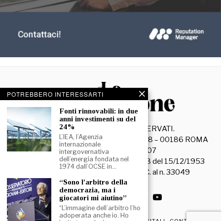
POTREBBERO INTERESSARTI
Fonti rinnovabili: in due
anni investimenti su del
24%
©
2026
- TUTTI I DIRITTI RISERVATI.
L’IEA, l’Agenzia
La Discussione S.r.l. – Piazza Capranica, 78 – 00186 ROMA
internazionale
C.F. e P. IVA 15045971007
intergovernativa
dell’energia fondata nel
Registrazione Tribunale di Roma n. 3628 del 15/12/1953
1974 dall’OCSE in…
La società editrice è iscritta al R.O.C. al n. 33049
“Sono l’arbitro della
democrazia, ma i
giocatori mi aiutino”
“L’immagine dell’arbitro l’ho
adoperata anche io. Ho