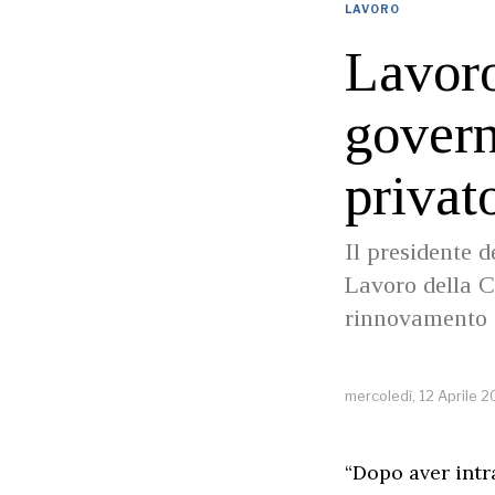
LAVORO
Lavoro
govern
privat
Il presidente 
Lavoro della Ca
rinnovamento 
mercoledì, 12 Aprile 
“Dopo aver intr