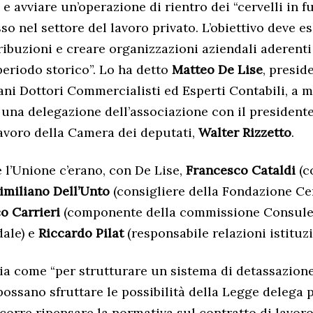
. e avviare un’operazione di rientro dei “cervelli in f
o nel settore del lavoro privato. L’obiettivo deve es
tribuzioni e creare organizzazioni aziendali aderenti
periodo storico”. Lo ha detto
Matteo De Lise
, presid
ni Dottori Commercialisti ed Esperti Contabili, a 
i una delegazione dell’associazione con il presidente
voro della Camera dei deputati,
Walter Rizzetto
.
 l’Unione c’erano, con De Lise,
Francesco Cataldi
(c
imiliano Dell’Unto
(consigliere della Fondazione Ce
co Carrieri
(componente della commissione Consule
dale) e
Riccardo Pilat
(responsabile relazioni istituzi
ia come “per strutturare un sistema di detassazione
possano sfruttare le possibilità della Legge delega 
ccorre ripensare la normativa sul contratto di lavoro