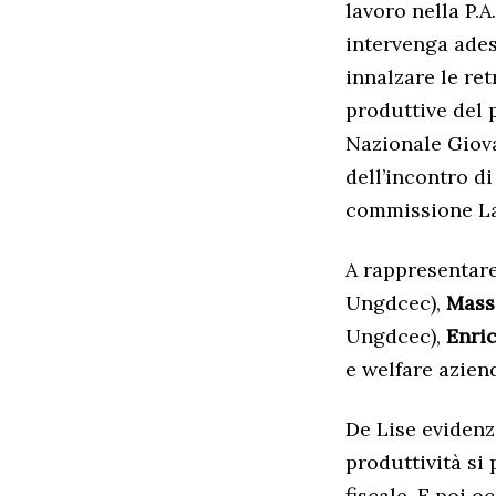
lavoro nella P.A
intervenga adess
innalzare le re
produttive del 
Nazionale Giova
dell’incontro d
commissione La
A rappresentare
Ungdcec),
Mass
Ungdcec),
Enri
e welfare azien
De Lise evidenz
produttività si 
fiscale. E poi o