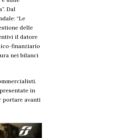
”. Dal
ndale: “Le
estione delle
tivi il datore
ico-finanziario
ura nei bilanci
ommercialisti.
 presentate in
r portare avanti