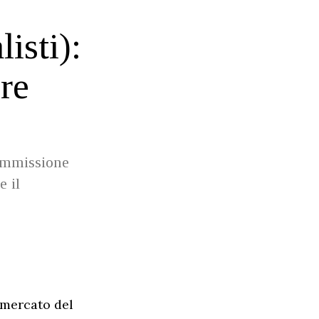
isti):
re
commissione
e il
 mercato del