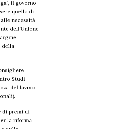
uga”, il governo
sere quello di
 alle necessità
ente dell’Unione
margine
 della
onsigliere
ntro Studi
nza del lavoro
onali).
 di premi di
per la riforma
 e sulle