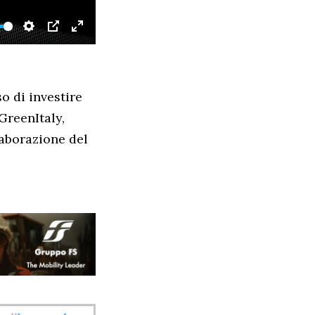
SETTINGS
PIP
ENTER
FULLSCREEN
o di investire
GreenItaly,
aborazione del