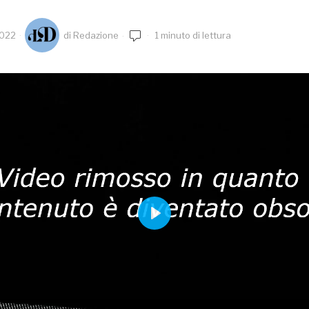
2022
di
Redazione
1 minuto di lettura
PLAY