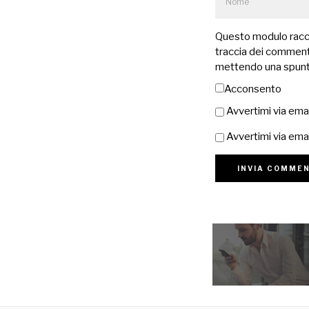
Questo modulo raccog
traccia dei commenti
mettendo una spunt
Acconsento
Avvertimi via ema
Avvertimi via emai