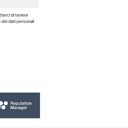
terci di tenere
 dei dati personali