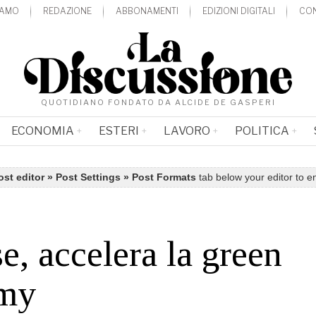
IAMO
REDAZIONE
ABBONAMENTI
EDIZIONI DIGITALI
CON
QUOTIDIANO FONDATO DA ALCIDE DE GASPERI
ECONOMIA
ESTERI
LAVORO
POLITICA
ost editor » Post Settings » Post Formats
tab below your editor to e
e, accelera la green
my