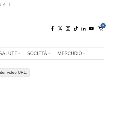
TATTI
0
SALUTE
SOCIETÀ
MERCURIO
nter video URL.