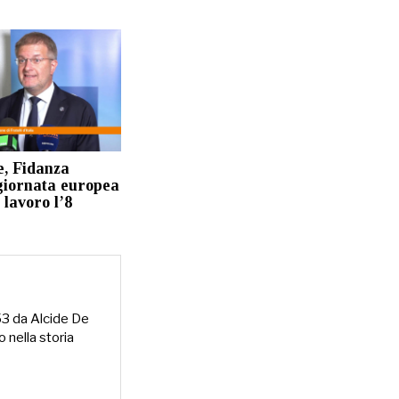
e, Fidanza
 giornata europea
 lavoro l’8
953 da Alcide De
o nella storia