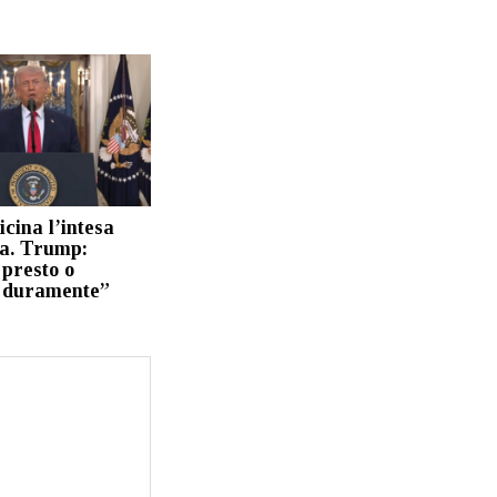
cina l’intesa
ia. Trump:
 presto o
 duramente”