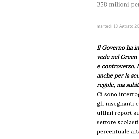
358 milioni per
martedì, 10 Agosto 2
Il Governo ha in
vede nel Green P
e controverso. Il
anche per la sc
regole, ma subit
Ci sono interro
gli insegnanti 
ultimi report s
settore scolast
percentuale alt