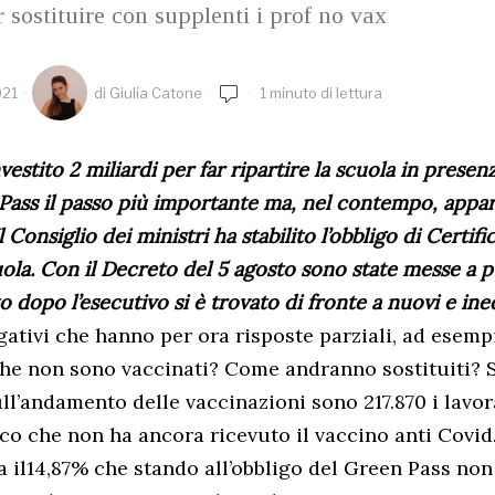
 sostituire con supplenti i prof no vax
021
di
Giulia Catone
1 minuto di lettura
vestito 2 miliardi per far ripartire la scuola in prese
ass il passo più importante ma, nel contempo, appare 
 Consiglio dei ministri ha stabilito l’obbligo di Certif
uola. Con il Decreto del 5 agosto sono state messe a 
o dopo l’esecutivo si è trovato di fronte a nuovi e ine
gativi che hanno per ora risposte parziali, ad esemp
che non sono vaccinati? Come andranno sostituiti? 
ull’andamento delle vaccinazioni sono 217.870 i lavor
ico che non ha ancora ricevuto il vaccino anti Covid
a il14,87% che stando all’obbligo del Green Pass non