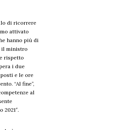
lo di ricorrere
amo attivato
che hanno più di
 il ministro
e rispetto
pera i due
posti e le ore
nto. “Al fine”,
 competenze al
sente
o 2021″.