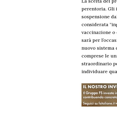
La scelta del p
perentoria. Gli
sospensione dal
considerata “in
vaccinazione o 
sarà per l’occa
nuovo sistema d
comprese le uni
straordinario p
individuare qua