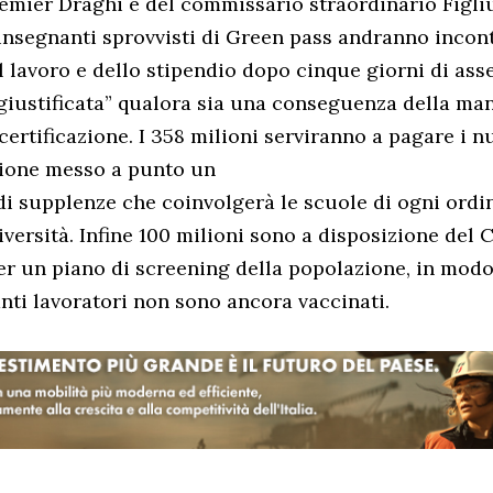
remier Draghi e del commissario straordinario Figli
 insegnanti sprovvisti di Green pass andranno incon
 lavoro e dello stipendio dopo cinque giorni di ass
giustificata” qualora sia una conseguenza della ma
certificazione. I 358 milioni serviranno a pagare i n
sione messo a punto un
i supplenze che coinvolgerà le scuole di ogni ordi
versità. Infine 100 milioni sono a disposizione del
er un piano di screening della popolazione, in modo
nti lavoratori non sono ancora vaccinati.