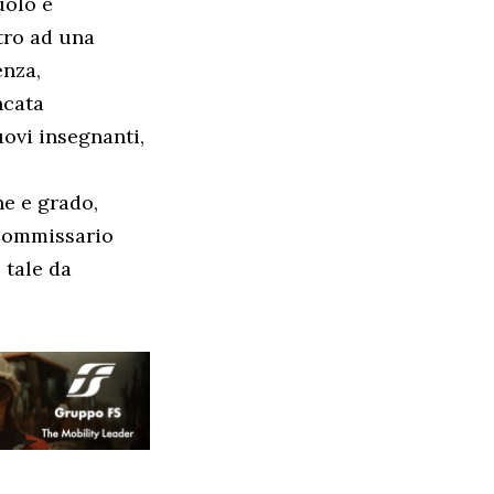
uolo è
tro ad una
enza,
ncata
uovi insegnanti,
ne e grado,
 Commissario
 tale da