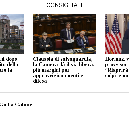
CONSIGLIATI
ni dopo
Clausola di salvaguardia,
Hormuz, vi
ito della
la Camera dà il via libera:
provvisor
ere la
più margini per
“Riaprirà
approvvigionamenti e
colpiremo
difesa
Giulia Catone