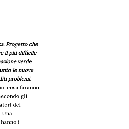
nza. Progetto che
il più difficile
icazione verde
punto le nuove
diti problemi.
io, cosa faranno
Secondo gli
atori del
. Una
 hanno i