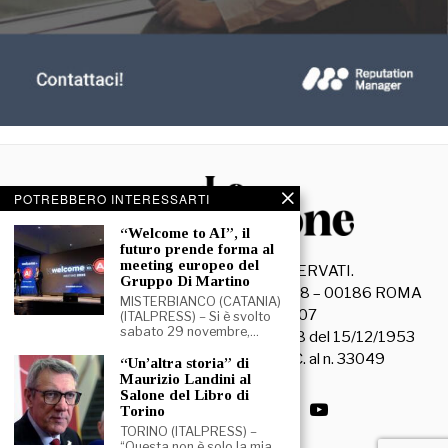
POTREBBERO INTERESSARTI
“Welcome to AI”, il
futuro prende forma al
meeting europeo del
©
2026
- TUTTI I DIRITTI RISERVATI.
Gruppo Di Martino
La Discussione S.r.l. – Piazza Capranica, 78 – 00186 ROMA
MISTERBIANCO (CATANIA)
C.F. e P. IVA 15045971007
(ITALPRESS) – Si è svolto
sabato 29 novembre,…
Registrazione Tribunale di Roma n. 3628 del 15/12/1953
La società editrice è iscritta al R.O.C. al n. 33049
“Un’altra storia” di
Maurizio Landini al
Salone del Libro di
Torino
TORINO (ITALPRESS) –
“Questa non è solo la mia