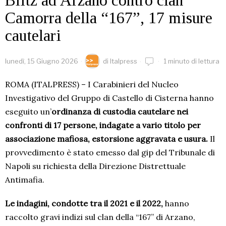
Blitz ad Arzano contro clan
Camorra della “167”, 17 misure
cautelari
lunedì, 15 Giugno 2026
di
Italpress
1 minuto di lettura
ROMA (ITALPRESS) – I Carabinieri del Nucleo
Investigativo del Gruppo di Castello di Cisterna hanno
eseguito un’
ordinanza di custodia cautelare nei
confronti di 17 persone, indagate a vario titolo per
associazione mafiosa, estorsione aggravata e usura.
Il
provvedimento è stato emesso dal gip del Tribunale di
Napoli su richiesta della Direzione Distrettuale
Antimafia.
Le indagini, condotte tra il 2021 e il 2022,
hanno
raccolto gravi indizi sul clan della “167” di Arzano,