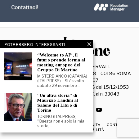
POTREBBERO INTERESSARTI
“Welcome to AI”, il
futuro prende forma al
meeting europeo del
©
2026
- TUTTI I DIRITTI RISERVATI.
Gruppo Di Martino
La Discussione S.r.l. – Piazza Capranica, 78 – 00186 ROMA
MISTERBIANCO (CATANIA)
C.F. e P. IVA 15045971007
(ITALPRESS) – Si è svolto
sabato 29 novembre,…
Registrazione Tribunale di Roma n. 3628 del 15/12/1953
La società editrice è iscritta al R.O.C. al n. 33049
“Un’altra storia” di
Maurizio Landini al
Salone del Libro di
Torino
TORINO (ITALPRESS) –
“Questa non è solo la mia
PRIVACY & COOKIE POLICY
EDIZIONI DIGITALI
CONTATTI
storia,…
DICHIARAZIONE DI ACCESSIBILITÀ